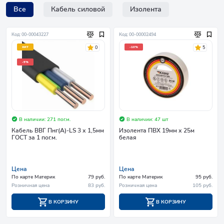
Все
Кабель силовой
Изолента
Код: 00-00043227
Код: 00-00002494
0
5
ХИТ
-10%
-5%
В наличии: 271 пог.м.
В наличии: 47 шт
Кабель ВВГ Пнг(А)-LS 3 х 1,5мм
Изолента ПВХ 19мм х 25м
ГОСТ за 1 пог.м.
белая
Цена
Цена
По карте Материк
79 руб.
По карте Материк
95 руб.
Розничная цена
83 руб.
Розничная цена
105 руб.
В КОРЗИНУ
В КОРЗИНУ