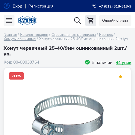
Вход
Регистрация
+7 (812) 318-318-9
Онлайн оплата
Главная
Каталог товаров
Строительные материалы
Крепеж
Хомуты обжимные
Хомут червячный 25-40/9мм оцинкованный 2шт./уп.
Хомут червячный 25-40/9мм оцинкованный 2шт./
уп.
Код:
00-00030764
В наличии :
44 упак
-11%