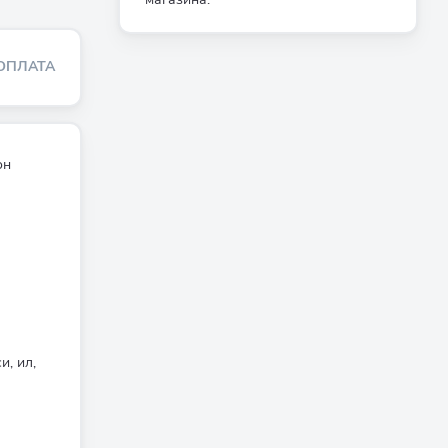
ОПЛАТА
он
и, ил,