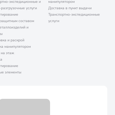
ртно-экспедиционные и
манипулятором
-разгрузочные услуги
Доставка в пункт выдачи
птирование
Транспортно-экспедиционные
озащитным составом
услуги
еталлоизделий и
ры
вка и раскрой
ка манипулятором
 на этаж
ка
птирование
ые элементы