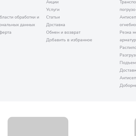
Акции
Транспо
Услуги
погрузо
бласти обработки и
Статьи
Антисе
ональных данных
Доставка
огнеби
ферта
Обмен и возврат
Резка м
Добавить в избранное
армату
Распило
Разгруз
Подъем
Достав
Антисе
Доборн