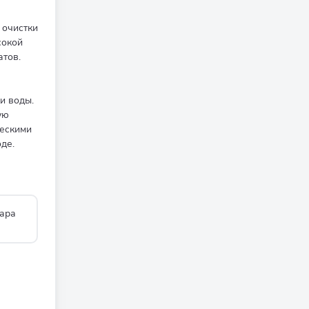
 очистки
сокой
атов.
и воды.
ую
ческими
де.
ара