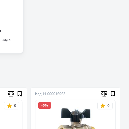
н
й воды
Код: Н-000016963
-5%
0
0