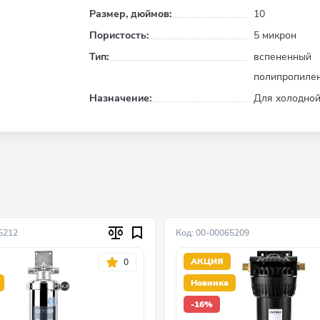
Размер, дюймов:
10
Пористость:
5 микрон
Тип:
вспененный
полипропиле
Назначение:
Для холодно
5212
Код: 00-00065209
АКЦИЯ
0
Новинка
-16%