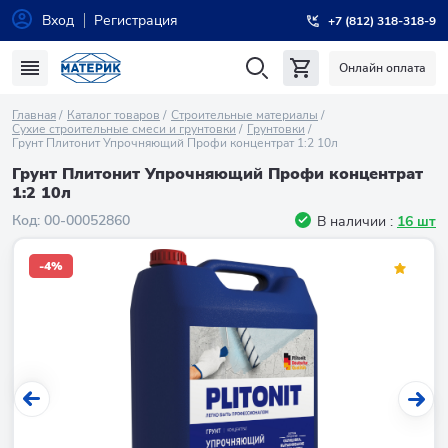
Вход
Регистрация
+7 (812) 318-318-9
Онлайн оплата
Главная
Каталог товаров
Строительные материалы
Сухие строительные смеси и грунтовки
Грунтовки
Грунт Плитонит Упрочняющий Профи концентрат 1:2 10л
Грунт Плитонит Упрочняющий Профи концентрат
1:2 10л
Код:
00-00052860
В наличии :
16 шт
-4%