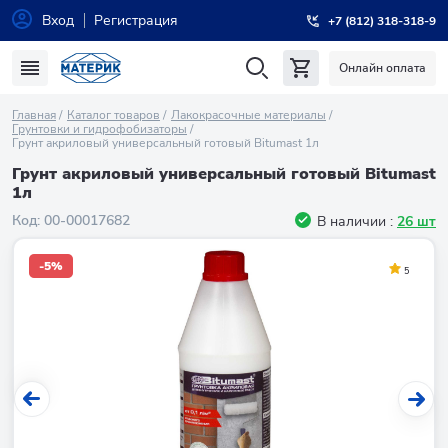
Вход
Регистрация
+7 (812) 318-318-9
Онлайн оплата
Главная
Каталог товаров
Лакокрасочные материалы
Грунтовки и гидрофобизаторы
Грунт акриловый универсальный готовый Bitumast 1л
Грунт акриловый универсальный готовый Bitumast
1л
Код:
00-00017682
В наличии :
26 шт
-5%
5