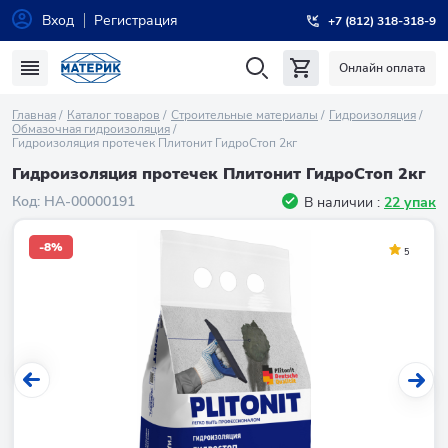
Вход
Регистрация
+7 (812) 318-318-9
Онлайн оплата
Главная
Каталог товаров
Строительные материалы
Гидроизоляция
Обмазочная гидроизоляция
Гидроизоляция протечек Плитонит ГидроСтоп 2кг
Гидроизоляция протечек Плитонит ГидроСтоп 2кг
Код:
НA-00000191
В наличии :
22 упак
-8%
5