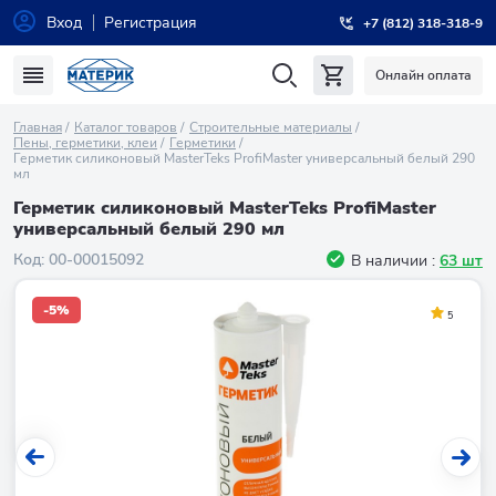
Вход
Регистрация
+7 (812) 318-318-9
Онлайн оплата
Главная
Каталог товаров
Строительные материалы
Пены, герметики, клеи
Герметики
Герметик силиконовый MasterTeks ProfiMaster универсальный белый 290
мл
Герметик силиконовый MasterTeks ProfiMaster
универсальный белый 290 мл
Код:
00-00015092
В наличии :
63 шт
-5%
5