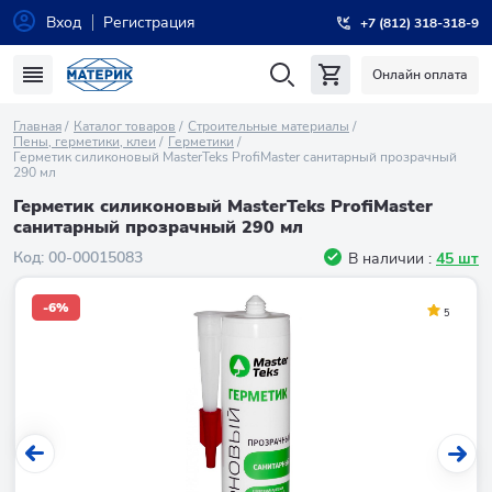
Вход
Регистрация
+7 (812) 318-318-9
Онлайн оплата
Главная
Каталог товаров
Строительные материалы
Пены, герметики, клеи
Герметики
Герметик силиконовый MasterTeks ProfiMaster санитарный прозрачный
290 мл
Герметик силиконовый MasterTeks ProfiMaster
санитарный прозрачный 290 мл
Код:
00-00015083
В наличии :
45 шт
-6%
5