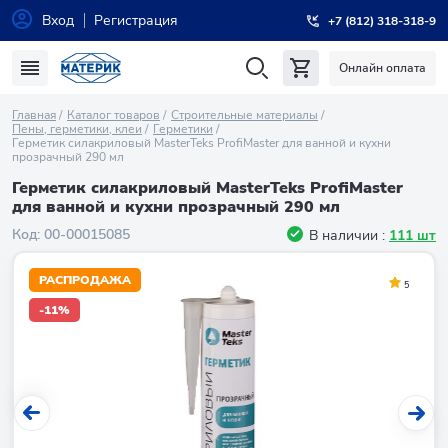
Вход
Регистрация
+7 (812) 318-318-9
Онлайн оплата
Главная
Каталог товаров
Строительные материалы
Пены, герметики, клеи
Герметики
Герметик силакриловый MasterTeks ProfiMaster для ванной и кухни
прозрачный 290 мл
Герметик силакриловый MasterTeks ProfiMaster
для ванной и кухни прозрачный 290 мл
Код:
00-00015085
В наличии :
111 шт
РАСПРОДАЖА
5
-11%