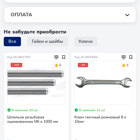
ОПЛАТА
Не забудьте приобрести
Все
Гайки и шайбы
Ключи
Код: 00-00017593
Код: 00-00019054
0
0
-10%
-5%
В наличии: 83 шт
В наличии: 14 шт
Шпилька резьбовая
Ключ гаечный рожковый 8 х
оцинкованная М6 х 1000 мм
10мм