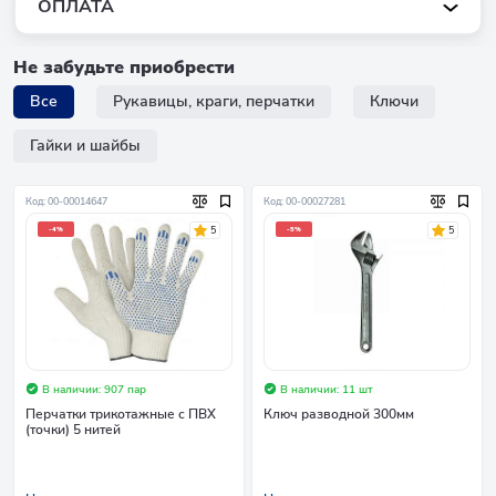
ОПЛАТА
Не забудьте приобрести
Все
Рукавицы, краги, перчатки
Ключи
Гайки и шайбы
Код: 00-00014647
Код: 00-00027281
5
5
-4%
-5%
В наличии: 907 пар
В наличии: 11 шт
Перчатки трикотажные с ПВХ
Ключ разводной 300мм
(точки) 5 нитей