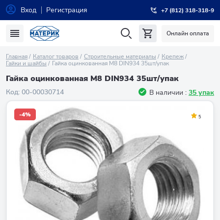
Вход
Регистрация
+7 (812) 318-318-9
Онлайн оплата
Главная
Каталог товаров
Строительные материалы
Крепеж
Гайки и шайбы
Гайка оцинкованная М8 DIN934 35шт/упак
Гайка оцинкованная М8 DIN934 35шт/упак
Код:
00-00030714
В наличии :
35 упак
-4%
5