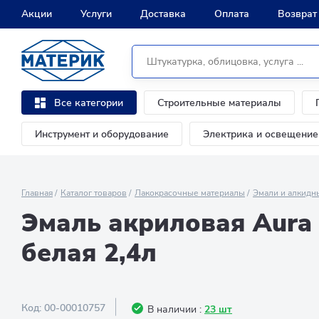
Акции
Услуги
Доставка
Оплата
Возврат
Строительные материалы
Все категории
Инструмент и оборудование
Электрика и освещение
Главная
Каталог товаров
Лакокрасочные материалы
Эмали и алкидн
Эмаль акриловая Aura 
белая 2,4л
Код:
00-00010757
В наличии :
23 шт