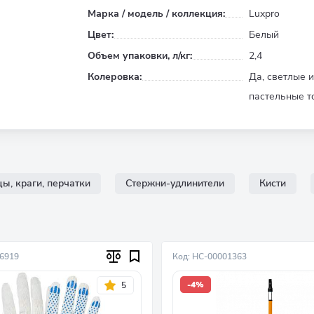
Марка / модель / коллекция:
Luxpro
Цвет:
Белый
Объем упаковки, л/кг:
2,4
Колеровка:
Да, светлые 
пастельные т
ы, краги, перчатки
Стержни-удлинители
Кисти
06919
Код: НС-00001363
-4%
5