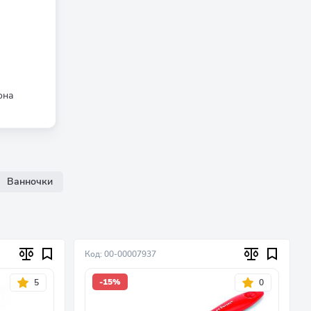
и
она
Ванночки
Код: 00-00007937
-15%
5
0