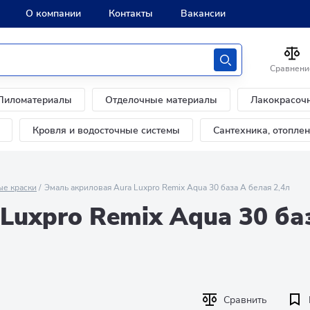
О компании
Контакты
Вакансии
Сравнени
Пиломатериалы
Отделочные материалы
Лакокрасоч
Кровля и водосточные системы
Сантехника, отопле
ые краски
Эмаль акриловая Aura Luxpro Remix Aqua 30 база А белая 2,4л
Luxpro Remix Aqua 30 ба
Сравнить