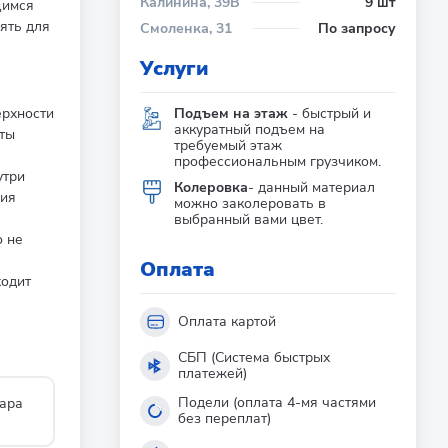
Калинина, 39В
9 шт
щимся
ять для
Смоленка, 31
По запросу
Услуги
Подъем на этаж
- быстрый и
рхности
аккуратный подъем на
нты
требуемый этаж
профессиональным грузчиком.
утри
Колеровка
- данный материал
ния
можно заколеровать в
выбранный вами цвет.
о не
Оплата
ходит
Оплата картой
СБП (Система быстрых
платежей)
Подели (оплата 4-мя частями
ара
без переплат)