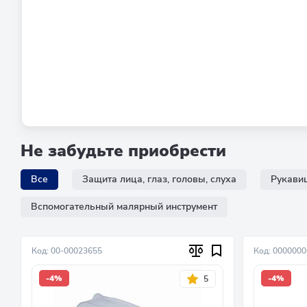
Не забудьте приобрести
Все
Защита лица, глаз, головы, слуха
Рукавиц
Вспомогательный малярный инструмент
Код: 00-00023655
Код: 000000
-4%
-4%
5