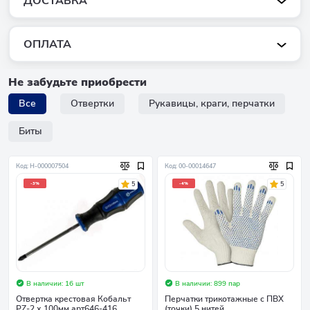
ДОСТАВКА
ОПЛАТА
Не забудьте приобрести
Все
Отвертки
Рукавицы, краги, перчатки
Биты
Код: Н-000007504
Код: 00-00014647
5
5
-3%
-4%
В наличии: 16 шт
В наличии: 899 пар
Отвертка крестовая Кобальт
Перчатки трикотажные с ПВХ
PZ-2 х 100мм арт646-416
(точки) 5 нитей