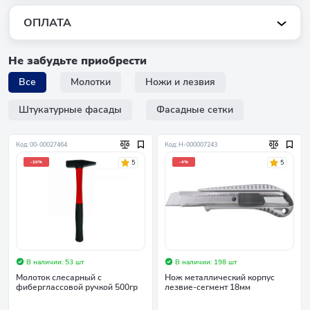
ОПЛАТА
Не забудьте приобрести
Все
Молотки
Ножи и лезвия
Штукатурные фасады
Фасадные сетки
Код: 00-00027464
Код: Н-000007243
5
5
-10%
-4%
В наличии: 53 шт
В наличии: 198 шт
Молоток слесарный с
Нож металлический корпус
фиберглассовой ручкой 500гр
лезвие-сегмент 18мм