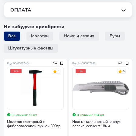
ОПЛАТА
Не забудьте приобрести
Все
Молотки
Ножи и лезвия
Буры
Штукатурные фасады
Код: 00-00027464
Код: Н-000007243
5
5
-10%
-4%
В наличии: 53 шт
В наличии: 194 шт
Молоток слесарный с
Нож металлический корпус
фиберглассовой ручкой 500гр
лезвие-сегмент 18мм