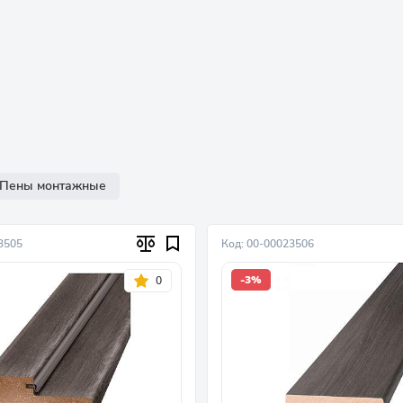
Пены монтажные
3505
Код: 00-00023506
-3%
0