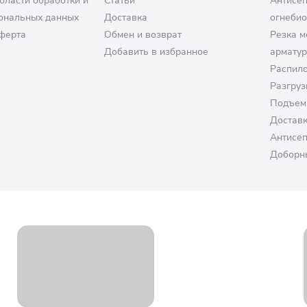
бласти обработки и
Статьи
Антисе
ональных данных
Доставка
огнеби
ферта
Обмен и возврат
Резка м
Добавить в избранное
армату
Распило
Разгруз
Подъем
Достав
Антисе
Доборн