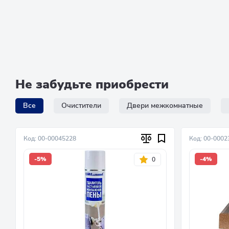
Не забудьте приобрести
Все
Очистители
Двери межкомнатные
Код: 00-00045228
Код: 00-0002
-5%
-4%
0