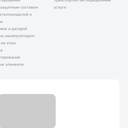
птирование
Транспортно-экспедиционные
озащитным составом
услуги
еталлоизделий и
ры
вка и раскрой
ка манипулятором
 на этаж
ка
птирование
ые элементы