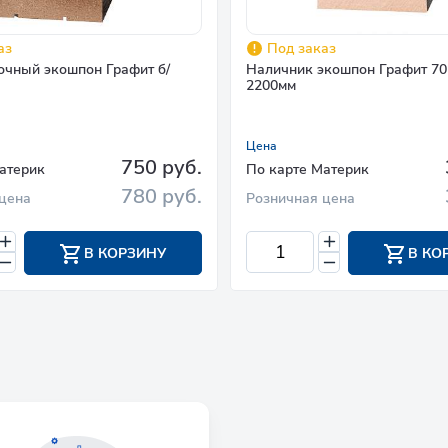
аз
Под заказ
очный экошпон Графит б/
Наличник экошпон Графит 70 
2200мм
Цена
750 руб.
атерик
По карте Материк
780 руб.
цена
Розничная цена
В КОРЗИНУ
В КО