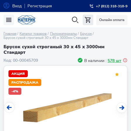
Вход
Регистрация
+7 (812) 318-318-9
Онлайн оплата
Главная
Каталог товаров
Пиломатериалы
Брусок
Брусок сухой строганый 30 х 45 х 3000мм Стандарт
Брусок сухой строганый 30 х 45 х 3000мм
Стандарт
Код:
00-00045709
В наличии :
578 шт
АКЦИЯ
РАСПРОДАЖА
-4%