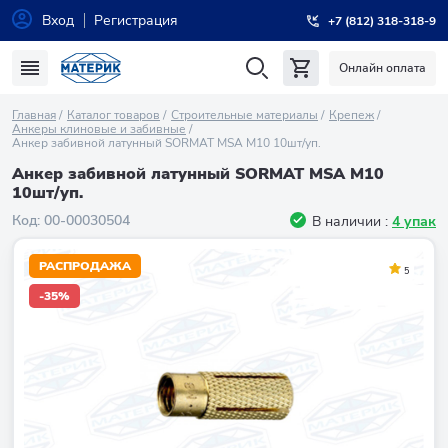
Вход
Регистрация
+7 (812) 318-318-9
Онлайн оплата
Главная
Каталог товаров
Строительные материалы
Крепеж
Анкеры клиновые и забивные
Анкер забивной латунный SORMAT MSA M10 10шт/уп.
Анкер забивной латунный SORMAT MSA M10
10шт/уп.
Код:
00-00030504
В наличии :
4 упак
РАСПРОДАЖА
5
-35%