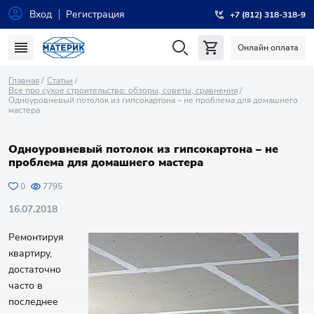
Вход
Регистрация
+7 (812) 318-318-9
Онлайн оплата
Главная
Статьи
Все про сухое строительство: обзоры, советы, сравнения
Одноуровневый потолок из гипсокартона – не проблема для домашнего
мастера
Одноуровневый потолок из гипсокартона – не
проблема для домашнего мастера
0
7795
16.07.2018
Ремонтируя
квартиру,
достаточно
часто в
последнее