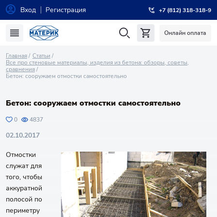
Вход
Регистрация
+7 (812) 318-318-9
Онлайн оплата
Главная
Статьи
Все про стеновые материалы, изделия из бетона: обзоры, советы,
сравнения
Бетон: сооружаем отмостки самостоятельно
Бетон: сооружаем отмостки самостоятельно
0
4837
02.10.2017
Отмостки
служат для
того, чтобы
аккуратной
полосой по
периметру