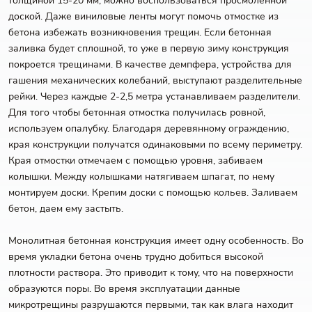
толщиной 15-20 мм, можно воспользоваться просмоленной
доской. Даже виниловые ленты могут помочь отмостке из
бетона избежать возникновения трещин. Если бетонная
заливка будет сплошной, то уже в первую зиму конструкция
покроется трещинами. В качестве демпфера, устройства для
гашения механических колебаний, выступают разделительные
рейки. Через каждые 2-2,5 метра устанавливаем разделители.
Для того чтобы бетонная отмостка получилась ровной,
используем опалубку. Благодаря деревянному ограждению,
края конструкции получатся одинаковыми по всему периметру.
Края отмостки отмечаем с помощью уровня, забиваем
колышки. Между колышками натягиваем шпагат, по нему
монтируем доски. Крепим доски с помощью кольев. Заливаем
бетон, даем ему застыть.
Монолитная бетонная конструкция имеет одну особенность. Во
время укладки бетона очень трудно добиться высокой
плотности раствора. Это приводит к тому, что на поверхности
образуются поры. Во время эксплуатации данные
микротрещины разрушаются первыми, так как влага находит