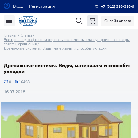
Вход
Регистрация
+7 (812) 318-318-9
Онлайн оплата
Главная
Статьи
Все про ландшафтные материалы и элементы благоустройства: обзоры,
советы, сравнения
Дренажные системы. Виды, материалы и способы укладки
Дренажные системы. Виды, материалы и способы
укладки
0
16498
16.07.2018