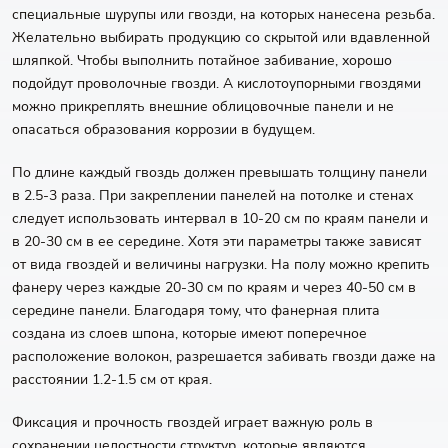
специальные шурупы или гвозди, на которых нанесена резьба.
Желательно выбирать продукцию со скрытой или вдавленной
шляпкой. Чтобы выполнить потайное забивание, хорошо
подойдут проволочные гвозди. А кислотоупорными гвоздями
можно прикреплять внешние облицовочные панели и не
опасаться образования коррозии в будущем.
По длине каждый гвоздь должен превышать толщину панели
в 2.5-3 раза. При закреплении панелей на потолке и стенах
следует использовать интервал в 10-20 см по краям панели и
в 20-30 см в ее середине. Хотя эти параметры также зависят
от вида гвоздей и величины нагрузки. На полу можно крепить
фанеру через каждые 20-30 см по краям и через 40-50 см в
середине панели. Благодаря тому, что фанерная плита
создана из слоев шпона, которые имеют поперечное
расположение волокон, разрешается забивать гвозди даже на
расстоянии 1.2-1.5 см от края.
Фиксация и прочность гвоздей играет важную роль в
сохранении целостности структур, которые являются