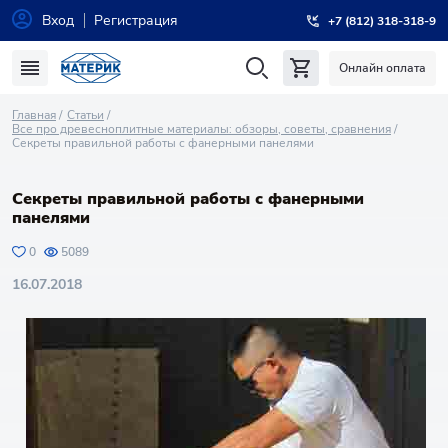
Вход
Регистрация
+7 (812) 318-318-9
Онлайн оплата
Главная
Статьи
Все про древесноплитные материалы: обзоры, советы, сравнения
Секреты правильной работы с фанерными панелями
Секреты правильной работы с фанерными
панелями
0
5089
16.07.2018