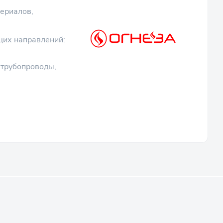
териалов,
щих направлений:
 трубопроводы,