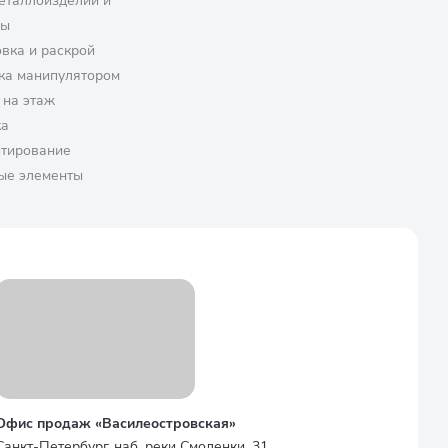
еталлоизделий и
ры
вка и раскрой
ка манипулятором
 на этаж
ка
птирование
ые элементы
Офис продаж «Василеостровская»
Санкт-Петербург, наб. реки Смоленки, 31