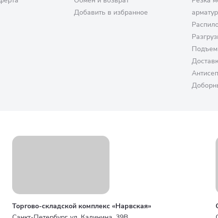
ферта
Обмен и возврат
Резка м
Добавить в избранное
армату
Распило
Разгруз
Подъем
Достав
Антисе
Доборн
Торгово-складской комплекс «Нарвская»
Санкт-Петербург, ул. Калинина, 39В