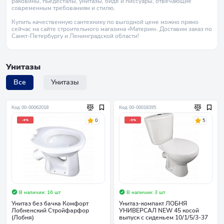
раковины, пьедесталы, унитазы, биде и писсуары, отвечающие
современным требованиям и стилю.
Купить качественную сантехнику по выгодной цене можно прямо
сейчас на сайте строительного магазина «Материк». Доставим заказ по
Санкт-Петербургу и Ленинградской области!
Унитазы
Все
Унитазы
Код: 00-00062018
Код: 00-00018395
0
5
-6%
-5%
В наличии: 16 шт
В наличии: 3 шт
Унитаз без бачка Комфорт
Унитаз-компакт ЛОБНЯ
Лобненский Стройфарфор
УНИВЕРСАЛ NEW 45 косой
(Лобня)
выпуск с сиденьем 10/1/5/3-37