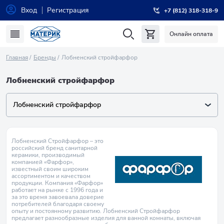
Вход
Регистрация
+7 (812) 318-318-9
Онлайн оплата
Главная
Бренды
Лобненский стройфарфор
Лобненский стройфарфор
Лобненский стройфарфор
Лобненский Стройфарфор – это
российский бренд санитарной
керамики, производимый
компанией «Фарфор»,
известный своим широким
ассортиментом и качеством
продукции. Компания «Фарфор»
работает на рынке с 1996 года и
за это время завоевала доверие
потребителей благодаря своему
опыту и постоянному развитию. Лобненский Стройфарфор
предлагает разнообразные изделия для ванной комнаты, включая