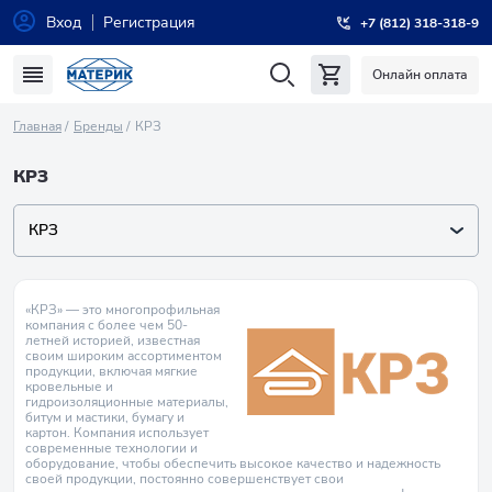
Вход
Регистрация
+7 (812) 318-318-9
Онлайн оплата
Главная
Бренды
КРЗ
КРЗ
КРЗ
«КРЗ» — это многопрофильная
компания с более чем 50-
летней историей, известная
своим широким ассортиментом
продукции, включая мягкие
кровельные и
гидроизоляционные материалы,
битум и мастики, бумагу и
картон. Компания использует
современные технологии и
оборудование, чтобы обеспечить высокое качество и надежность
своей продукции, постоянно совершенствует свои