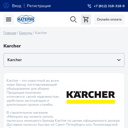
Вход
Регистрация
+7 (812) 318-318-9
Онлайн оплата
Главная
Бренды
Karcher
Karcher
Karcher
Karcher – это известный во всем
мире бренд, изготавливающий
оборудование для уборки.
Продукция компании
отличается своей надежностью,
удобством эксплуатации и
длительным сроком службы.
В строительном магазине
«Материк» вы можете купить
пылесосы немецкого бренда Karcher по ценам официального дилера.
Доставим пылесос быстро по Санкт-Петербургу или Ленинградской