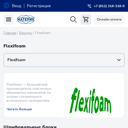
Вход
Регистрация
+7 (812) 318-318-9
Онлайн оплата
Главная
Бренды
Flexifoam
Flexifoam
Flexifoam
Flexifoam — бельгийский
производитель эластичных
абразивных материалов на
основе специального
вспененного полиуретана.
Читать больше
Шлифовальные блоки