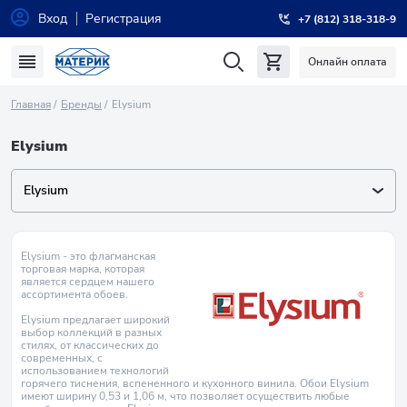
Вход
Регистрация
+7 (812) 318-318-9
Онлайн оплата
Главная
Бренды
Elysium
Elysium
Elysium
Elysium - это флагманская
торговая марка, которая
является сердцем нашего
ассортимента обоев.
Elysium предлагает широкий
выбор коллекций в разных
стилях, от классических до
современных, с
использованием технологий
горячего тиснения, вспененного и кухонного винила. Обои Elysium
имеют ширину 0,53 и 1,06 м, что позволяет осуществить любые