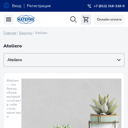
Вход
Регистрация
+7 (812) 318-318-9
Онлайн оплата
Главная
Бренды
Ateliero
Ateliero
Ateliero
Ateliero
— это
бренд
обоев,
который
сочетает
в себе
стиль,
качество
и