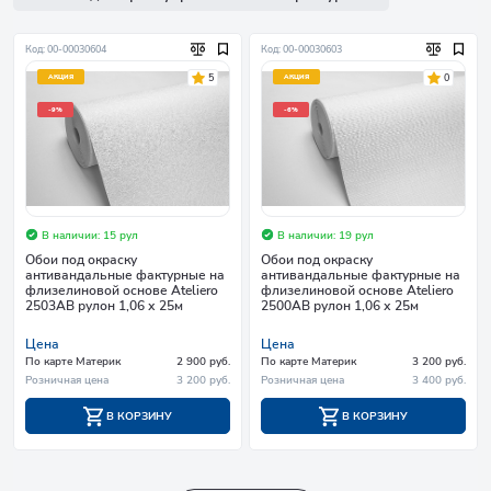
Код: 00-00030604
Код: 00-00030603
5
0
АКЦИЯ
АКЦИЯ
-9%
-6%
В наличии: 15 рул
В наличии: 19 рул
Обои под окраску
Обои под окраску
антивандальные фактурные на
антивандальные фактурные на
флизелиновой основе Ateliero
флизелиновой основе Ateliero
2503АВ рулон 1,06 х 25м
2500АВ рулон 1,06 х 25м
Цена
Цена
По карте Материк
2 900 руб.
По карте Материк
3 200 руб.
Розничная цена
3 200 руб.
Розничная цена
3 400 руб.
В КОРЗИНУ
В КОРЗИНУ