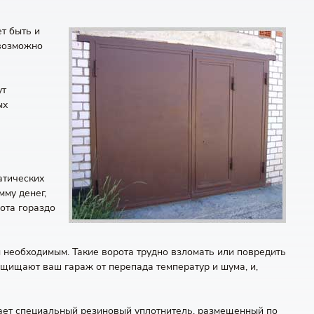
т быть и
евозможно
ут
ых
атических
мму денег,
ота гораздо
 необходимым. Такие ворота трудно взломать или повредить
ащищают ваш гараж от перепада температур и шума, и,
чает специальный резиновый уплотнитель, размещенный по