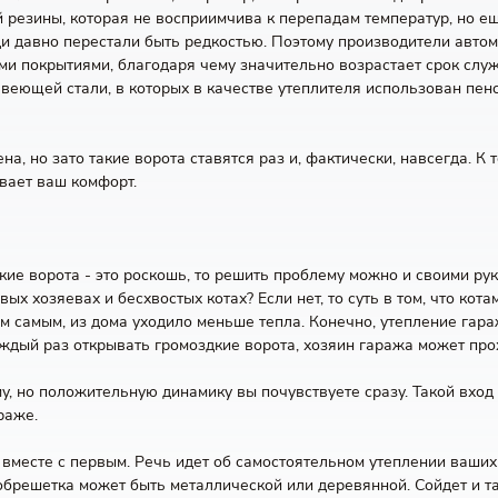
 резины, которая не восприимчива к перепадам температур, но ещ
и давно перестали быть редкостью. Поэтому производители авто
 покрытиями, благодаря чему значительно возрастает срок служ
авеющей стали, в которых в качестве утеплителя использован пено
на, но зато такие ворота ставятся раз и, фактически, навсегда. 
вает ваш комфорт.
ские ворота - это роскошь, то решить проблему можно и своими ру
 хозяевах и бесхвостых котах? Если нет, то суть в том, что кота
ем самым, из дома уходило меньше тепла. Конечно, утепление гар
 каждый раз открывать громоздкие ворота, хозяин гаража может пр
у, но положительную динамику вы почувствуете сразу. Такой вход
раже.
 вместе с первым. Речь идет об самостоятельном утеплении ваших
обрешетка может быть металлической или деревянной. Сойдет и т