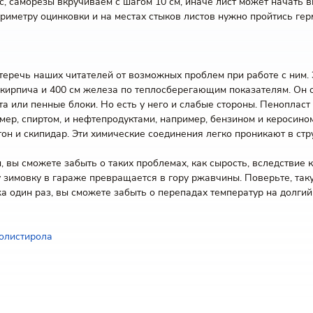
 саморезы вкручиваем с шагом 10 см, иначе лист может начать вы
риметру оцинковки и на местах стыков листов нужно пройтись гер
теречь наших читателей от возможных проблем при работе с ним. 
 кирпича и 400 см железа по теплосберегающим показателям. Он 
та или пенные блоки. Но есть у него и слабые стороны. Пенопласт
ер, спиртом, и нефтепродуктами, например, бензином и керосином
тон и скипидар. Эти химические соединения легко проникают в ст
вы сможете забыть о таких проблемах, как сырость, вследствие ко
имовку в гараже превращается в гору ржавчины. Поверьте, такую
жа один раз, вы сможете забыть о перепадах температур на долгий
олистирола