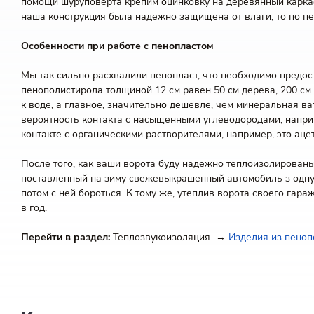
помощи шуруповерта крепим оцинковку на деревянный каркас,
наша конструкция была надежно защищена от влаги, то по пе
Особенности при работе с пенопластом
Мы так сильно расхвалили пенопласт, что необходимо предос
пенополистирола толщиной 12 см равен 50 см дерева, 200 см
к воде, а главное, значительно дешевле, чем минеральная ва
вероятность контакта с насыщенными углеводородами, наприм
контакте с органическими растворителями, например, это аце
После того, как ваши ворота буду надежно теплоизолированы, 
поставленный на зиму свежевыкрашенный автомобиль з одну з
потом с ней бороться. К тому же, утеплив ворота своего гара
в год.
Перейти в раздел:
Теплозвукоизоляция →
Изделия из пеноп