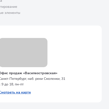
ка
птирование
ые элементы
Офис продаж «Василеостровская»
Санкт-Петербург, наб. реки Смоленки, 31
с 9 до 18, пн-пт
Смотреть на карте