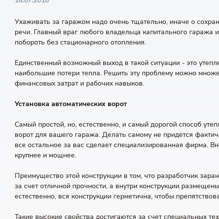
16.07.2018
Ухаживать за гаражом надо очень тщательно, иначе о сохран
речи. Главный враг любого владельца капитального гаража и
побороть без стационарного отопления.
Единственный возможный выход в такой ситуации - это утепле
наибольшие потери тепла. Решить эту проблему можно множе
финансовых затрат и рабочих навыков.
Установка автоматических ворот
Самый простой, но, естественно, и самый дорогой способ уте
ворот для вашего гаража. Делать самому не придется фактич
все остальное за вас сделает специализированная фирма. Вн
крупнее и мощнее.
Преимущество этой конструкции в том, что разработчик зара
за счет отличной прочности, а внутри конструкции размеще
естественно, вся конструкции герметична, чтобы препятствов
Такие высокие свойства достигаются за счет специальных т