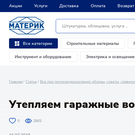
Акции
Услуги
Доставка
Оплата
Возврат
Строительные материалы
Все категории
Инструмент и оборудование
Электрика и освещение
Главная
Статьи
Все про теплозвукоизоляция: обзоры, советы, сравне
Утепляем гаражные во
0
2865