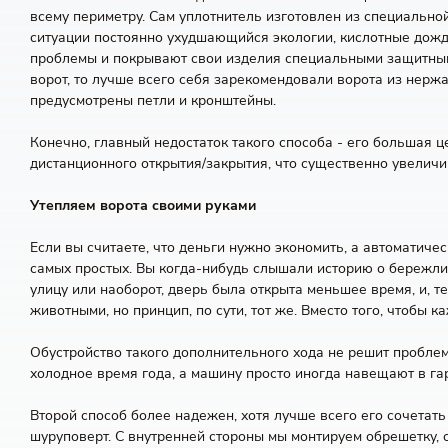
всему периметру. Сам уплотнитель изготовлен из специальной
ситуации постоянно ухудшающийся экологии, кислотные дожд
проблемы и покрывают свои изделия специальными защитными
ворот, то лучше всего себя зарекомендовали ворота из нерж
предусмотрены петли и кронштейны.
Конечно, главный недостаток такого способа - его большая це
дистанционного открытия/закрытия, что существенно увеличи
Утепляем ворота своими руками
Если вы считаете, что деньги нужно экономить, а автоматиче
самых простых. Вы когда-нибудь слышали историю о бережливых
улицу или наоборот, дверь была открыта меньшее время, и, т
животными, но принцип, по сути, тот же. Вместо того, чтобы
Обустройство такого дополнительного хода не решит проблем
холодное время года, а машину просто иногда навещают в га
Второй способ более надежен, хотя лучше всего его сочетать
шуруповерт. С внутренней стороны мы монтируем обрешетку, 