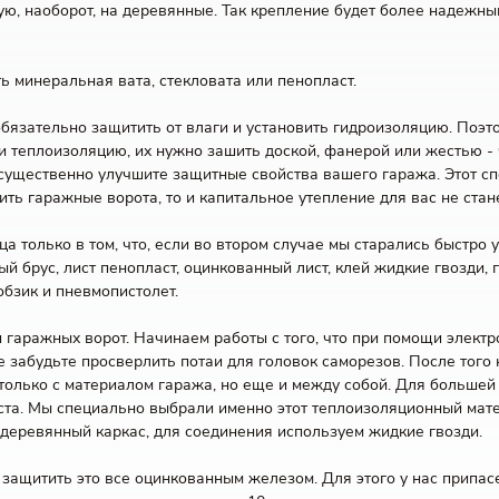
ую, наоборот, на деревянные. Так крепление будет более надежн
ь минеральная вата, стекловата или пенопласт.
язательно защитить от влаги и установить гидроизоляцию. Поэто
 и теплоизоляцию, их нужно зашить доской, фанерой или жестью -
существенно улучшите защитные свойства вашего гаража. Этот сп
ть гаражные ворота, то и капитальное утепление для вас не стан
ница только в том, что, если во втором случае мы старались быстро
й брус, лист пенопласт, оцинкованный лист, клей жидкие гвозди, 
обзик и пневмопистолет.
 гаражных ворот. Начинаем работы с того, что при помощи электр
не забудьте просверлить потаи для головок саморезов. После того
 только с материалом гаража, но еще и между собой. Для большей
та. Мы специально выбрали именно этот теплоизоляционный матери
 деревянный каркас, для соединения используем жидкие гвозди.
 защитить это все оцинкованным железом. Для этого у нас припас