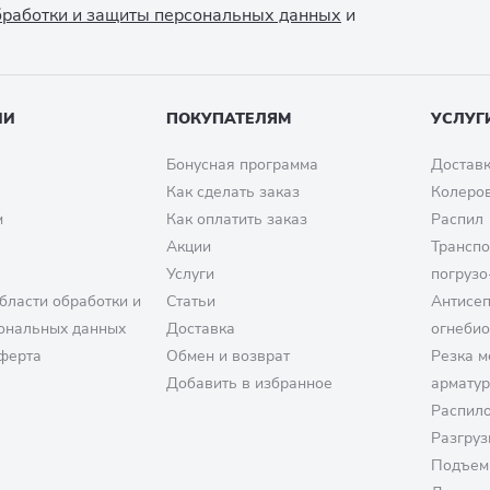
обработки и защиты персональных данных
и
ИИ
ПОКУПАТЕЛЯМ
УСЛУГ
Бонусная программа
Доставк
Как сделать заказ
Колеро
м
Как оплатить заказ
Распил
Акции
Транспо
Услуги
погрузо
бласти обработки и
Статьи
Антисе
ональных данных
Доставка
огнеби
ферта
Обмен и возврат
Резка м
Добавить в избранное
армату
Распило
Разгруз
Подъем