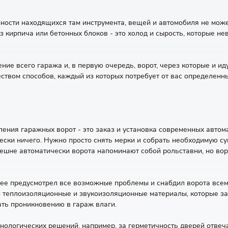
ности находящихся там инструмента, вещей и автомобиля не може
з кирпича или бетонных блоков - это холод и сырость, которые н
ние всего гаража и, в первую очередь, ворот, через которые и ид
ством способов, каждый из которых потребует от вас определенн
пления гаражных ворот - это заказ и установка современных автом
ески ничего. Нужно просто снять мерки и собрать необходимую су
ешне автоматически ворота напоминают собой рольставни, но вор
нее предусмотрел все возможные проблемы и снабдил ворота всем
ны теплоизоляционные и звукоизоляционные материалы, которые з
ать проникновению в гараж влаги.
ехнологических решений, например, за герметичность дверей отве