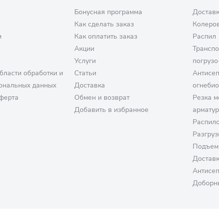
Бонусная программа
Доставк
Как сделать заказ
Колеро
м
Как оплатить заказ
Распил
Акции
Транспо
Услуги
погрузо
бласти обработки и
Статьи
Антисе
ональных данных
Доставка
огнеби
ферта
Обмен и возврат
Резка м
Добавить в избранное
армату
Распило
Разгруз
Подъем
Достав
Антисе
Доборн