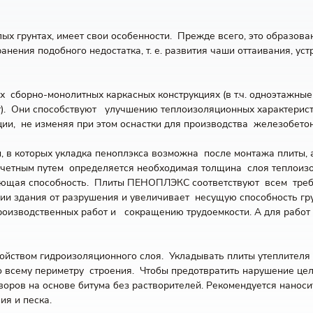
х грунтах, имеет свои особенности. Прежде всего, это образова
ранения подобного недостатка, т. е. развития чаши оттаивания, у
х сборно-монолитных каркасных конструкциях (в т.ч. одноэтажн
т). Они способствуют улучшению теплоизоляционных характерист
, не изменяя при этом оснастки для производства железобетон
 в которых укладка пеноплэкса возможна после монтажа плиты, 
четным путем определяется необходимая толщина слоя теплоизоля
рующая способность. Плиты ПЕНОПЛЭКС соответствуют всем требо
ции здания от разрушения и увеличивает несущую способность г
изводственных работ и сокращению трудоемкости. А для работ в 
ойством гидроизоляционного слоя. Укладывать плиты утеплителя 
 всему периметру строения. Чтобы предотвратить нарушение цел
ров на основе битума без растворителей. Рекомендуется наносит
ия и песка.