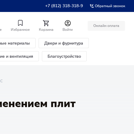
+7 (812) 318-318-9
Обратный звонок
Онлайн оплата
е
Избранное
Корзина
Войти
ные материалы
Двери и фурнитура
ние и вентиляция
Благоустройство
КС
менением плит