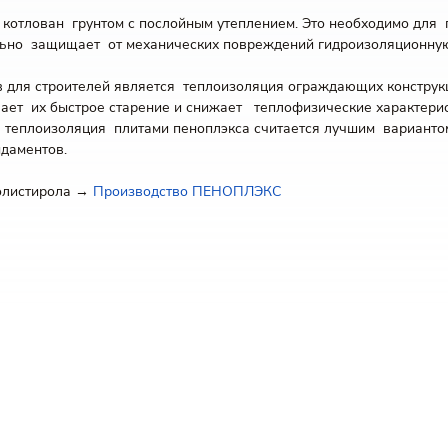
ть котлован грунтом с послойным утеплением. Это необходимо для
тельно защищает от механических повреждений гидроизоляционн
в для строителей является теплоизоляция ограждающих констру
ызывает их быстрое старение и снижает теплофизические характе
 теплоизоляция плитами пеноплэкса считается лучшим вариантом
ндаментов.
олистирола →
Производство ПЕНОПЛЭКС