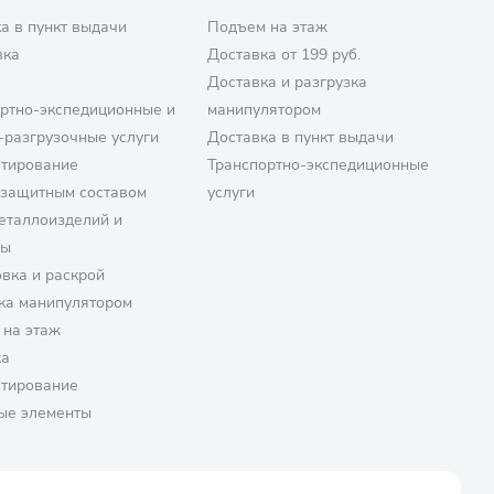
а в пункт выдачи
Подъем на этаж
вка
Доставка от 199 руб.
Доставка и разгрузка
ртно-экспедиционные и
манипулятором
-разгрузочные услуги
Доставка в пункт выдачи
птирование
Транспортно-экспедиционные
озащитным составом
услуги
еталлоизделий и
ры
вка и раскрой
ка манипулятором
 на этаж
ка
птирование
ые элементы