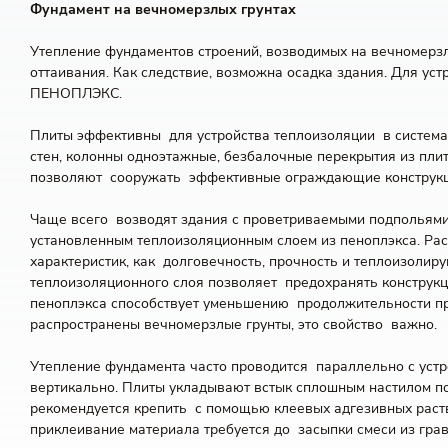
Фундамент на вечномерзлых грунтах
Утепление фундаментов строений, возводимых на вечномерзлы
оттаивания. Как следствие, возможна осадка здания. Для уст
ПЕНОПЛЭКС.
Плиты эффективны для устройства теплоизоляции в система
стен, колонны одноэтажные, безбалочные перекрытия из пли
позволяют сооружать эффективные ограждающие конструкции
Чаще всего возводят здания с проветриваемыми подпольями,
установленным теплоизоляционным слоем из пеноплэкса. Рас
характеристик, как долговечность, прочность и теплоизоли
теплоизоляционного слоя позволяет предохранять конструк
пеноплэкса способствует уменьшению продолжительности про
распространены вечномерзлые грунты, это свойство важно.
Утепление фундамента часто проводится параллельно с устр
вертикально. Плиты укладывают встык сплошным настилом по
рекомендуется крепить с помощью клеевых адгезивных раство
приклеивание материала требуется до засыпки смеси из грав