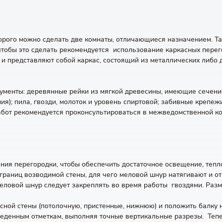
орого можно сделать две комнаты, отличающиеся назначением. Т
тобы это сделать рекомендуется использование каркасных перег
и представляют собой каркас, состоящий из металлических либо
рументы: деревянные рейки из мягкой древесины, имеющие сечени
); пила, гвозди, молоток и уровень спиртовой; забивные крепежи
абот рекомендуется проконсультироваться в межведомственной ко
ения перегородки, чтобы обеспечить достаточное освещение, те
раниц возводимой стены, для чего меловой шнур натягивают и отм
Меловой шнур следует закреплять во время работы гвоздями. Разм
ной стены (потолочную, пристенные, нижнюю) и положить балку н
зведенным отметкам, выполняя точные вертикальные разрезы. Теп