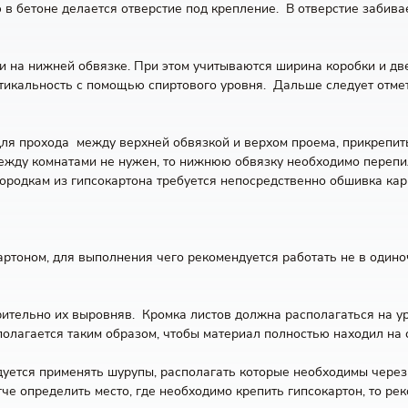
ю в бетоне делается отверстие под крепление. В отверстие забив
 на нижней обвязке. При этом учитываются ширина коробки и две
тикальность с помощью спиртового уровня. Дальше следует отмет
 для прохода между верхней обвязкой и верхом проема, прикрепи
между комнатами не нужен, то нижнюю обвязку необходимо перепи
городкам из гипсокартона требуется непосредственно обшивка кар
артоном, для выполнения чего рекомендуется работать не в один
рительно их выровняв. Кромка листов должна располагаться на ур
олагается таким образом, чтобы материал полностью находил на с
ется применять шурупы, располагать которые необходимы через к
че определить место, где необходимо крепить гипсокартон, то рек