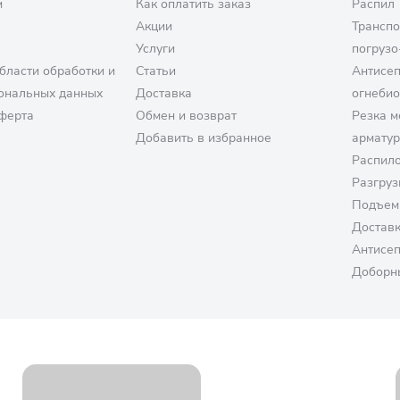
м
Как оплатить заказ
Распил
Акции
Транспо
Услуги
погрузо
бласти обработки и
Статьи
Антисе
ональных данных
Доставка
огнеби
ферта
Обмен и возврат
Резка м
Добавить в избранное
армату
Распило
Разгруз
Подъем
Достав
Антисе
Доборн