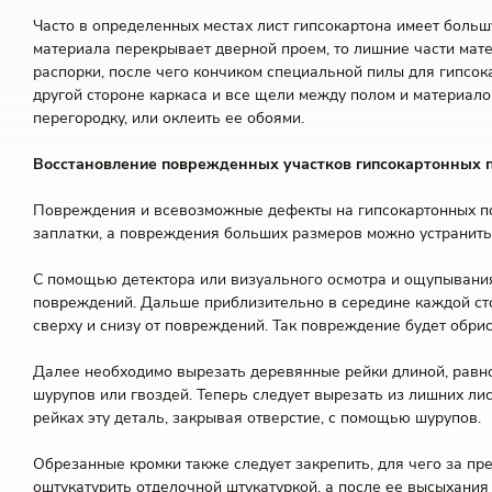
Часто в определенных местах лист гипсокартона имеет боль
материала перекрывает дверной проем, то лишние части мате
распорки, после чего кончиком специальной пилы для гипсока
другой стороне каркаса и все щели между полом и материало
перегородку, или оклеить ее обоями.
Восстановление поврежденных участков гипсокартонных 
Повреждения и всевозможные дефекты на гипсокартонных по
заплатки, а повреждения больших размеров можно устранить,
С помощью детектора или визуального осмотра и ощупывания 
повреждений. Дальше приблизительно в середине каждой стойк
сверху и снизу от повреждений. Так повреждение будет обр
Далее необходимо вырезать деревянные рейки длиной, равной
шурупов или гвоздей. Теперь следует вырезать из лишних ли
рейках эту деталь, закрывая отверстие, с помощью шурупов.
Обрезанные кромки также следует закрепить, для чего за пр
оштукатурить отделочной штукатуркой, а после ее высыхания