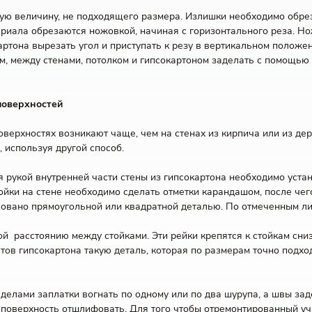
шую величину, не подходящего размера. Излишки необходимо обре
риала обрезаются ножовкой, начиная с горизонтального реза. Но
ртона вырезать угол и приступать к резу в вертикальном положен
м, между стенами, потолком и гипсокартоном заделать с помощью
поверхностей
верхностях возникают чаще, чем на стенах из кирпича или из д
 используя другой способ.
рукой внутренней части стены из гипсокартона необходимо устан
и на стене необходимо сделать отметки карандашом, после чего н
исовано прямоугольной или квадратной деталью. По отмеченным л
 расстоянию между стойками. Эти рейки крепятся к стойкам сниз
стов гипсокартона такую деталь, которая по размерам точно подх
еделами заплатки вогнать по одному или по два шурупа, а швы з
 поверхность отшлифовать. Для того чтобы отремонтированный уча