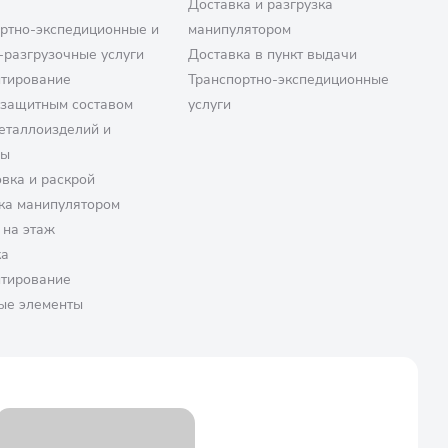
Доставка и разгрузка
ртно-экспедиционные и
манипулятором
-разгрузочные услуги
Доставка в пункт выдачи
птирование
Транспортно-экспедиционные
озащитным составом
услуги
еталлоизделий и
ры
вка и раскрой
ка манипулятором
 на этаж
ка
птирование
ые элементы