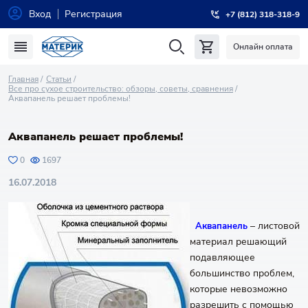
Вход
Регистрация
+7 (812) 318-318-9
Онлайн оплата
Главная
Статьи
Все про сухое строительство: обзоры, советы, сравнения
Аквапанель решает проблемы!
Аквапанель решает проблемы!
0
1697
16.07.2018
– листовой
Аквапанель
материал решающий
подавляющее
большинство проблем,
которые невозможно
разрешить с помощью