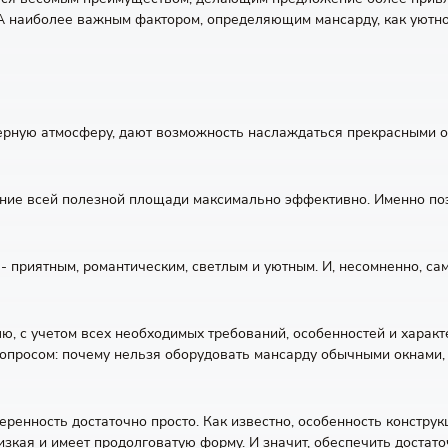
А наиболее важным фактором, определяющим мансарду, как уютн
рную атмосферу, дают возможность наслаждаться прекрасными об
ние всей полезной площади максимально эффективно. Именно поэ
 приятным, романтическим, светлым и уютным. И, несомненно, сам
лю, с учетом всех необходимых требований, особенностей и харак
вопросом: почему нельзя оборудовать мансарду обычными окнами,
еренность достаточно просто. Как известно, особенность констр
низкая и имеет продолговатую форму. И значит, обеспечить доста