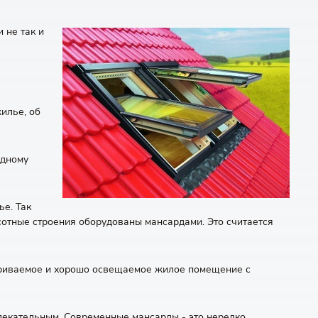
 не так и
илье, об
одному
ье. Так
сотные строения оборудованы мансардами. Это считается
триваемое и хорошо освещаемое жилое помещение с
лекательным. Современные мансарды - это нередко