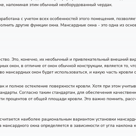
аке, напоминая этим обычный необорудованный чердак.
работана с учетом всех особенностей этого помещения, позволяет
олнить другие функции окна. Мансардные окна - это одна из ос
ство. Это, конечно, их необычный и привлекательный внешний в
х окон, в отличие от окон обычной конструкции, является то, чт
о мансардных окон будет использоваться, и какую часть кровли о
так и полное остекление поверхности кровли. Хотя при этом учит
тандарты. Согласно таким стандартам, для обеспечения качестве
ти процентов от общей площади кровли. Это важно помнить, рас
, считается наиболее рациональным вариантом установки мансардн
а мансардного окна определяется в зависимости от угла наклона к