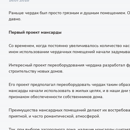
16.07.2018
Раньше чердак был просто грязным и душным помещением. О т
давно.
Первый проект мансарды
Со временем, когда постоянно увеличивалось количество насе
ином использовании чердачных помещений начали задумыват
Интересный проект переоборудования чердака разработал 
строительству новых домов.
Его проект предполагал переоборудовать чердак таким образ
мансарды начали использовать в жилых целях, и в наши дни
признаком обеспеченности собственников дома.
Преимущества мансардных помещений делают их востребован
приятной, и часто романтической, атмосферой.
Так, при выборе загородного дома, наличие мансарды счит