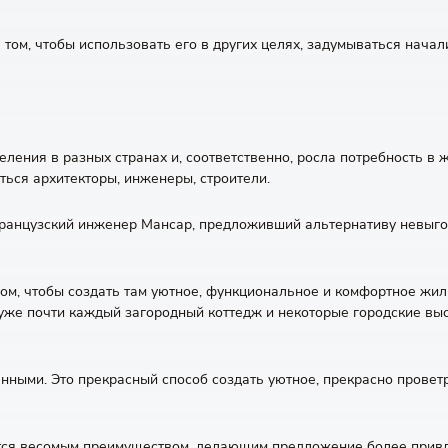
ом, чтобы использовать его в других целях, задумываться начали
ления в разных странах и, соответственно, росла потребность в ж
ься архитекторы, инженеры, строители.
французский инженер Мансар, предложивший альтернативу невыг
ом, чтобы создать там уютное, функциональное и комфортное жил
 уже почти каждый загородный коттедж и некоторые городские вы
ными. Это прекрасный способ создать уютное, прекрасно прове
ается весомым преимуществом, делающим предложение более прив