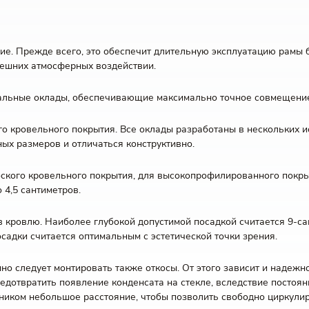
ие. Прежде всего, это обеспечит длительную эксплуатацию рамы 
ешних атмосферных воздействии.
иальные оклады, обеспечивающие максимально точное совмещение
о кровельного покрытия. Все оклады разработаны в нескольких и
ных размеров и отличаться конструктивно.
оского кровельного покрытия, для высокопрофилированного покрыт
4,5 сантиметров.
в кровлю. Наиболее глубокой допустимой посадкой считается 9-с
садки считается оптимальным с эстетической точки зрения.
но следует монтировать также откосы. От этого зависит и надежно
едотвратить появление конденсата на стекле, вследствие постоян
ником небольшое расстояние, чтобы позволить свободно циркулир