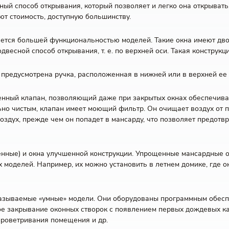
й способ открывания, который позволяет и легко она открывать, 
ют стоимость, доступную большинству.
ляется большей функциональностью моделей. Такие окна имеют д
двесной способ открывания, т. е. по верхней оси. Такая конструк
и предусмотрена ручка, расположенная в нижней или в верхней ее 
енный клапан, позволяющий даже при закрытых окнах обеспечива
ьно чистым, клапан имеет моющий фильтр. Он очищает воздух от
здух, прежде чем он попадет в мансарду, что позволяет предотв
нные) и окна улучшенной конструкции. Упрощенные мансардные ок
моделей. Например, их можно установить в летнем домике, где ок
называемые «умные» модели. Они оборудованы программным обесп
ое закрывание оконных створок с появлением первых дождевых к
проветривания помещения и др.