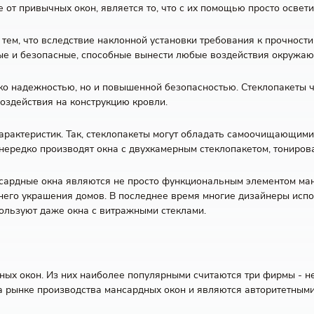
от привычных окон, является то, что с их помощью просто освет
тем, что вследствие наклонной установки требования к прочност
ные и безопасные, способные вынести любые воздействия окружа
ко надежностью, но и повышенной безопасностью. Стеклопакеты ч
оздействия на конструкцию кровли.
арактеристик. Так, стеклопакеты могут обладать самоочищающим
ередко производят окна с двухкамерным стеклопакетом, тониров
нсардные окна являются не просто функциональным элементом ма
его украшения домов. В последнее время многие дизайнеры испо
пользуют даже окна с витражными стеклами.
х окон. Из них наиболее популярными считаются три фирмы - нем
а рынке производства мансардных окон и являются авторитетными