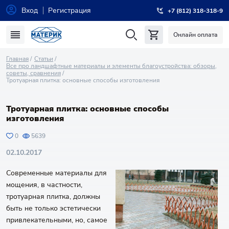
Вход
Регистрация
+7 (812) 318-318-9
Онлайн оплата
Главная
Статьи
Все про ландшафтные материалы и элементы благоустройства: обзоры,
советы, сравнения
Тротуарная плитка: основные способы изготовления
Тротуарная плитка: основные способы
изготовления
0
5639
02.10.2017
Современные материалы для
мощения, в частности,
тротуарная плитка, должны
быть не только эстетически
привлекательными, но, самое