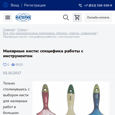
Вход
Регистрация
+7 (812) 318-318-9
Онлайн оплата
Главная
Статьи
Все про лакокрасочные материалы: обзоры, советы, сравнения
Малярные кисти: специфика работы с инструментом
Малярные кисти: специфика работы с
инструментом
0
9920
02.10.2017
Только
столкнувшись с
выбором кисти
для малярных
работ в
большом