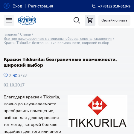
Вход
Регистрация
+7 (812) 318-318-9
Онлайн оплата
Главная
Статьи
Все про лакокрасочные материалы: обзоры, советы, сравнения
Краски Tikkurila: безграничные возможности, широкий выбор
Краски Tikkurila: безграничные возможности,
широкий выбор
0
2728
02.10.2017
Благодаря краскам Tikkurila,
можно до неузнаваемости
преобразить помещение,
выбрав для декорирования
тот метод, который больше
подойдет для того или иного