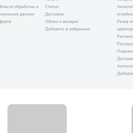
бласти обработки и
Статьи
Антисе
ональных данных
Доставка
огнеби
ферта
Обмен и возврат
Резка м
Добавить в избранное
армату
Распило
Разгруз
Подъем
Достав
Антисе
Доборн