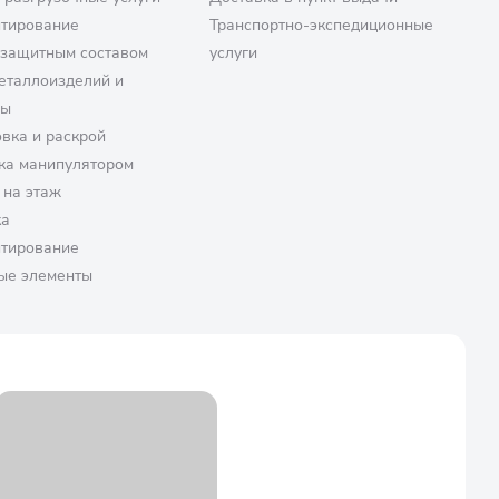
птирование
Транспортно-экспедиционные
озащитным составом
услуги
еталлоизделий и
ры
вка и раскрой
ка манипулятором
 на этаж
ка
птирование
ые элементы