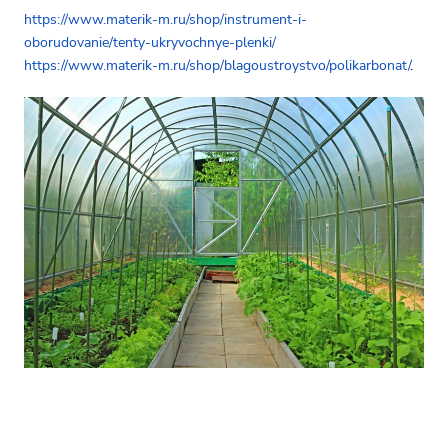
https://www.materik-m.ru/shop/instrument-i-
oborudovanie/tenty-ukryvochnye-plenki/
https://www.materik-m.ru/shop/blagoustroystvo/polikarbonat/
.