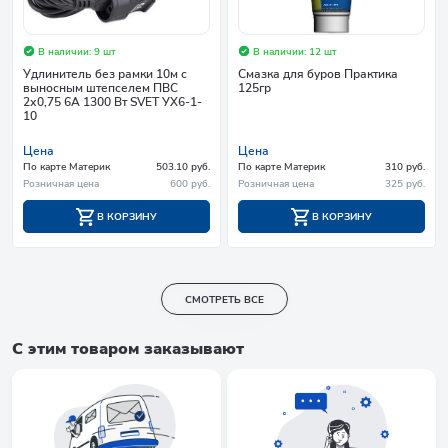
В наличии: 9 шт
В наличии: 12 шт
Удлинитель без рамки 10м с
Смазка для буров Практика
выносным штепселем ПВС
125гр
2х0,75 6A 1300 Вт SVET УХ6-1-
10
Цена
Цена
По карте Материк
503.10 руб.
По карте Материк
310 руб.
Розничная цена
600 руб.
Розничная цена
325 руб.
В КОРЗИНУ
В КОРЗИНУ
СМОТРЕТЬ ВСЕ
С этим товаром заказывают