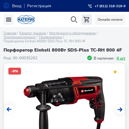
Вход
Регистрация
+7 (812) 318-318-9
Онлайн оплата
Главная
Каталог товаров
Инструмент и оборудование
Электроинструмент
Перфораторы
Перфоратор Einhell 800Вт SDS-Plus TC-RH 800 4F
Перфоратор Einhell 800Вт SDS-Plus TC-RH 800 4F
Код:
00-00035262
В наличии :
6 шт
-9%