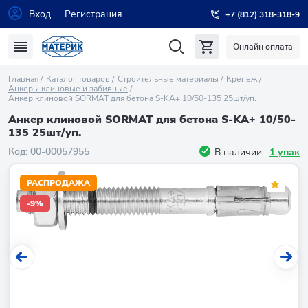
Вход
Регистрация
+7 (812) 318-318-9
Онлайн оплата
Главная
Каталог товаров
Строительные материалы
Крепеж
Анкеры клиновые и забивные
Анкер клиновой SORMAT для бетона S-KA+ 10/50-135 25шт/уп.
Анкер клиновой SORMAT для бетона S-KA+ 10/50-
135 25шт/уп.
Код:
00-00057955
В наличии :
1 упак
РАСПРОДАЖА
-9%